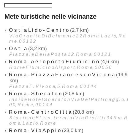
Mete turistiche nelle vicinanze
O s t i a L i d o - C e n t r o
(2,7 km)
V i a G r a n i t o D i B e l m o n t e 2 2 R o m a, L a z i o, R o
m e, 0 0 1 2 2
O s t i a
(3,2 km)
P i a z z a l e D e l l a P o s t a 1 2, R o m a, 0 0 1 2 1
R o m a - A e r o p o r t o F i u m i c i n o
(4,6 km)
R o m e F i u m i c i n o A i r p o r t, R o m e, 0 0 0 5 0
R o m a - P i a z z a F r a n c e s c o V i c o n a
(19,9
km)
P i a z z a F . V i v o n a, 5, R o m a, 0 0 1 4 4
R o m a - S h e r a t o n
(20,8 km)
I n s i d e H o t e l S h e r a t o n V i a D e l P a t t i n a g g i o, 1
0 0, R o m e, 0 0 1 4 4
R o m a - C e n t r o C i t t à
(20,8 km)
S t a z i o n e F f . s s . t e r m i n i V i a G i o l i t t i 3 4 R m, R
o m e, L a z i o, R o m e
R o m a - V i a A p p i o
(23,0 km)