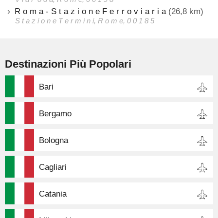
R o m a - S t a z i o n e F e r r o v i a r i a
(26,8 km)
S t a z i o n e T e r m i n i, R o m e, 0 0 1 8 5
Destinazioni Più Popolari
Bari
Bergamo
Bologna
Cagliari
Catania