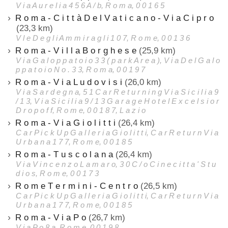
V i a A u r e l i a 4 5 6 A / b, R o m a, 0 0 1 6 5
R o m a - C i t t à D e l V a t i c a n o - V i a C i p r o
(23,3 km)
V l e D e g l i A m m i r a g l i 1 0 7, R o m e, 0 0 1 3 6
R o m a - V i l l a B o r g h e s e
(25,9 km)
V i a G a l o p p a t o i o 3 3 ( p a r k A r e a ), V i a D e l G a l o
p p a t o i o N o . 3 3, R o m a, 0 0 1 9 7
R o m a - V i a L u d o v i s i
(26,0 km)
V i a S a r d e g n a, 5 1 C a r R e t u r n i n g V i a S i c i l i a 9
/ 1 3, V i a S i c i l i a 9 / 1 3 G a r a g e H o t e l E x c e l s i o r
D r o p o f f, R o m e, 0 0 1 8 7, L a z i o
R o m a - V i a G i o l i t t i
(26,4 km)
C a r P i c k U p G a l l e r i a G i o l i t t i, C a r R e t u r n V i a
U r b a n a 1 7 7, R o m e, 0 0 1 8 5
R o m a - T u s c o l a n a
(26,4 km)
V i a V i n c e n z o L a m a r o, 3 0 C / o C i n e c i t t a ' S t u
d i o s, R o m e, 0 0 1 7 3
R o m e T e r m i n i - C e n t r o
(26,5 km)
C a r P i c k U p G a l l e r i a G i o l i t t i, C a r R e t u r n V i a
U r b a n a 1 7 7, R o m e, 0 0 1 8 5
R o m a - V i a P o
(26,7 km)
V i a P o 8 a, R o m e, 0 0 1 9 8