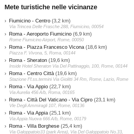
Mete turistiche nelle vicinanze
Fiumicino - Centro
(3,2 km)
Via Trincea Delle Frasche 288, Fiumicino, 00054
Roma - Aeroporto Fiumicino
(6,9 km)
Rome Fiumicino Airport, Rome, 00050
Roma - Piazza Francesco Vicona
(18,6 km)
Piazza F. Vivona, 5, Roma, 00144
Roma - Sheraton
(19,6 km)
Inside Hotel Sheraton Via Del Pattinaggio, 100, Rome, 00144
Roma - Centro Città
(19,6 km)
Stazione Ff.ss.termini Via Giolitti 34 Rm, Rome, Lazio, Rome
Roma - Via Appio
(22,7 km)
Via Aurelia 456 A/b, Roma, 00165
Roma - Città Del Vaticano - Via Cipro
(23,1 km)
Vle Degli Ammiragli 107, Rome, 00136
Roma - Via Appia
(25,1 km)
Via Appia Nuova 666 A/b, Rome, 00179
Roma - Villa Borghese
(25,4 km)
Via Galoppatoio33 (park Area), Via Del Galoppatoio No.33,