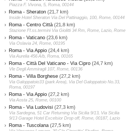
Piazza F. Vivona, 5, Roma, 00144
Roma - Sheraton
(21,7 km)
Inside Hotel Sheraton Via Del Pattinaggio, 100, Rome, 00144
Roma - Centro Città
(21,8 km)
Stazione Ff.ss.termini Via Giolitti 34 Rm, Rome, Lazio, Rome
Roma - Vaticano
(23,6 km)
Via Oslavia 24, Rome, 00195
Roma - Via Appio
(24,4 km)
Via Aurelia 456 A/b, Roma, 00165
Roma - Città Del Vaticano - Via Cipro
(24,7 km)
Vle Degli Ammiragli 107, Rome, 00136
Roma - Villa Borghese
(27,2 km)
Via Galoppatoio33 (park Area), Via Del Galoppatoio No.33,
Roma, 00197
Roma - Via Appio
(27,2 km)
Via Aosta 25, Rome, 00100
Roma - Via Ludovisi
(27,3 km)
Via Sardegna, 51 Car Returning Via Sicilia 9/13, Via Sicilia
9/13 Garage Hotel Excelsior Drop off, Rome, 00187, Lazio
Roma - Tuscolana
(27,5 km)
Via Vincenzo Lamaro, 30 C/o Cinecitta' Studios, Rome,