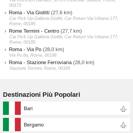
00173
Roma - Via Giolitti
(27,6 km)
Car Pick Up Galleria Giolitti, Car Return Via Urbana 177,
Rome, 00185
Rome Termini - Centro
(27,7 km)
Car Pick Up Galleria Giolitti, Car Return Via Urbana 177,
Rome, 00185
Roma - Via Po
(28,0 km)
Via Po 8a, Rome, 00198
Roma - Stazione Ferroviaria
(28,0 km)
Stazione Termini, Rome, 00185
Destinazioni Più Popolari
Bari
Bergamo