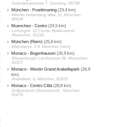
Gutenbergstrasse 7, Garching, 85748
e
München - Froettmaning
(23,4 km)
i
Werner heisenberg allee 10, München,
i
80939
Muenchen - Centro
(24,5 km)
Lortzingstr. 10 Corner Bodenseestr.,
Muenchen, 81241
a
München (Riem)
(25,8 km)
Wamslerstr. 5 9, München (riem)
Monaco - Bogenhausen
(26,9 km)
i
Wasserburger Landstrasse 86, Muenchen,
o
81827
i
Monaco - Westin Grand Arabellapark
(26,9
km)
a
Arabellastr. 6, München, 81925
i
Monaco - Centro Città
(28,8 km)
Grillparzerstr.29/einsteinstr., München,
81675
i
n