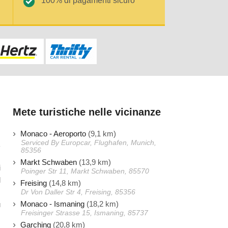
100% di pagamenti sicuro
Mete turistiche nelle vicinanze
Monaco - Aeroporto
(9,1 km)
Serviced By Europcar, Flughafen, Munich,
85356
Markt Schwaben
(13,9 km)
i
Poinger Str 11, Markt Schwaben, 85570
l
Freising
(14,8 km)
,
Dr Von Daller Str 4, Freising, 85356
Monaco - Ismaning
(18,2 km)
ù
Freisinger Strasse 15, Ismaning, 85737
Garching
(20,8 km)