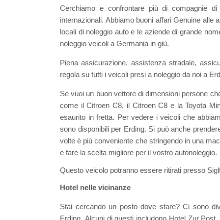
Cerchiamo e confrontare più di compagnie di 
internazionali. Abbiamo buoni affari Genuine alle az
locali di noleggio auto e le aziende di grande nom
noleggio veicoli a Germania in giù.
Piena assicurazione, assistenza stradale, assicur
regola su tutti i veicoli presi a noleggio da noi a E
Se vuoi un buon vettore di dimensioni persone ch
come il Citroen C8, il Citroen C8 e la Toyota Mini
esaurito in fretta. Per vedere i veicoli che abbia
sono disponibili per Erding. Si può anche prende
volte è più conveniente che stringendo in una macch
e fare la scelta migliore per il vostro autonoleggio.
Questo veicolo potranno essere ritirati presso Sigl
Hotel nelle vicinanze
Stai cercando un posto dove stare? Ci sono div
Erding. Alcuni di questi includono Hotel Zur Pos