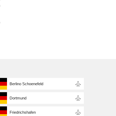
h
a
Berlino Schoenefeld
Dortmund
Friedrichshafen