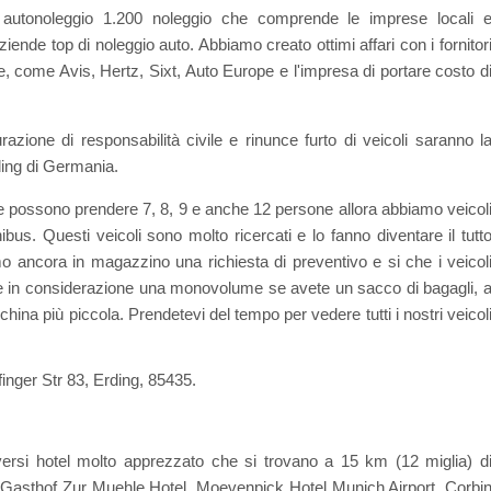
autonoleggio 1.200 noleggio che comprende le imprese locali 
iende top di noleggio auto. Abbiamo creato ottimi affari con i fornitor
e, come Avis, Hertz, Sixt, Auto Europe e l'impresa di portare costo d
azione di responsabilità civile e rinunce furto di veicoli saranno l
rding di Germania.
e possono prendere 7, 8, 9 e anche 12 persone allora abbiamo veicol
bus. Questi veicoli sono molto ricercati e lo fanno diventare il tutt
mo ancora in magazzino una richiesta di preventivo e si che i veicol
re in considerazione una monovolume se avete un sacco di bagagli, 
ina più piccola. Prendetevi del tempo per vedere tutti i nostri veicol
finger Str 83, Erding, 85435.
ersi hotel molto apprezzato che si trovano a 15 km (12 miglia) d
t, Gasthof Zur Muehle Hotel, Moevenpick Hotel Munich Airport, Corbi